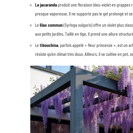
Le jacaranda
produit une floraison bleu-violet en grappes r
presque vaporeuse. Il ne supporte pas le gel prolongé et s
Le
lilas commun
(Syringa vulgaris) offre un violet plus cla
aux petits jardins. Taillé en tige, il prend une allure str
Le
tibouchina
, parfois appelé « fleur princesse », est un arb
résiste qu’en climat très doux. Ailleurs, il se cultive en pot