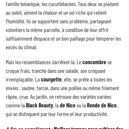
famille botanique, les cucurbitacées. Tous deux se plaisent
au soleil, aiment la chaleur et un sol riche qui retient
l’humidité. Ils se supportent sans problème, partageant
volontiers la même parcelle, à condition de leur offrir
suffisamment d’espace et un bon paillage pour tempérer les
excès du climat.
Mais les ressemblances s’arrêtent là. Le
concombre
se
croque frais, tranché dans une salade, son croquant
irremplaçable. La
courgette
, elle, se prête à toutes les
envies : sautée, farcie, dans une poêlée ou même finement
râpée, crue. Au jardin, on retrouve des variétés variées
comme la
Black Beauty
, la
de Nice
ou la
Ronde de Nice
,
qui se distinguent par leur forme et leur productivité.
A lire en complément :
Meilleur terreau pour cultiver des