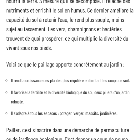
nourrit la terre. À mesure qu’il se décompose, il relâche des
nutriments et enrichit le sol en humus. Ce dernier améliore la
capacité du sol à retenir l’eau, le rend plus souple, moins
sujet au tassement. Les vers, champignons et bactéries
trouvent de quoi prospérer, ce qui multiplie la diversité du
vivant sous nos pieds.
Voici ce que le paillage apporte concrètement au jardin :
Il rend la croissance des plantes plus régulière en limitant les coups de soif.
Il favorise la fertilité et la diversité biologique du sol, deux piliers d’un jardin
robuste.
Il s’adapte à tous les espaces : potager, verger, massifs, jardinières.
Pailler, c’est s’inscrire dans une démarche de permaculture
ou de jardinage écologique. C’est donner un coup de pouce