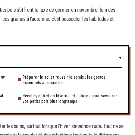
etits pois s’offrent le luxe de germer en novembre, loin des
r ces graines à l’automne, c’est bousculer les habitudes et
nge
Préparer le sol et réussir le semis : les gestes
essentiels à connaître
al
Récolte, entretien hivernal et astuces pour savourer
vos petits pois plus longtemps
r les soins, surtout lorsque l’hiver s’annonce rude. Tout ne se
terrain et la régularité des attentions font toute la différence,