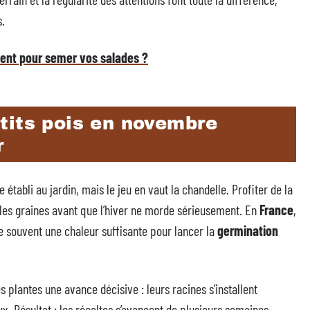
s.
ment pour semer vos salades ?
tits pois en novembre
r
 établi au jardin, mais le jeu en vaut la chandelle. Profiter de la
 les graines avant que l’hiver ne morde sérieusement. En
France
,
de souvent une chaleur suffisante pour lancer la
germination
 plantes une avance décisive : leurs racines s’installent
x. Résultat : les récoltes s’avancent de plusieurs semaines,