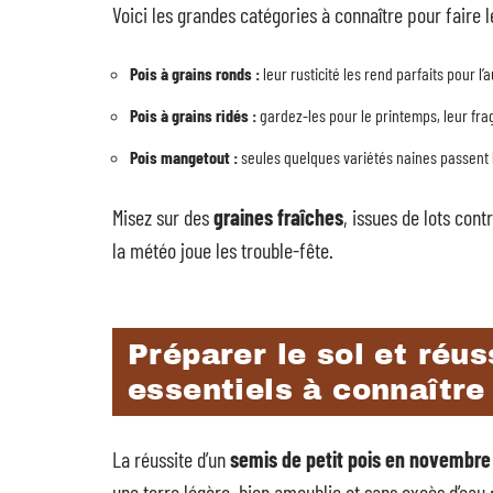
Voici les grandes catégories à connaître pour faire l
Pois à grains ronds :
leur rusticité les rend parfaits pour
Pois à grains ridés :
gardez-les pour le printemps, leur frag
Pois mangetout :
seules quelques variétés naines passent l
Misez sur des
graines fraîches
, issues de lots con
la météo joue les trouble-fête.
Préparer le sol et réus
essentiels à connaître
La réussite d’un
semis de petit pois en novembre
une terre légère, bien ameublie et sans excès d’eau 