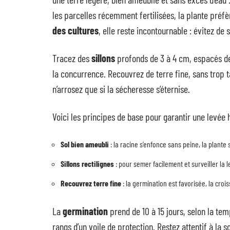
les parcelles récemment fertilisées, la plante préfèr
des cultures
, elle reste incontournable : évitez d
Tracez des
sillons
profonds de 3 à 4 cm, espacés de
la concurrence. Recouvrez de terre fine, sans trop 
n’arrosez que si la sécheresse s’éternise.
Voici les principes de base pour garantir une levée
Sol bien ameubli
: la racine s’enfonce sans peine, la plante
Sillons rectilignes
: pour semer facilement et surveiller la l
Recouvrez terre fine
: la germination est favorisée, la croi
La
germination
prend de 10 à 15 jours, selon la tem
rangs d’un voile de protection. Restez attentif à la s