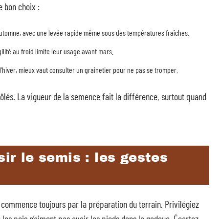
e bon choix :
 l’automne, avec une levée rapide même sous des températures fraîches.
ilité au froid limite leur usage avant mars.
’hiver, mieux vaut consulter un grainetier pour ne pas se tromper.
trôlés. La vigueur de la semence fait la différence, surtout quand
sir le semis : les gestes
commence toujours par la préparation du terrain. Privilégiez
: les pois n’aiment pas avoir les pieds dans la gadoue. Écartez