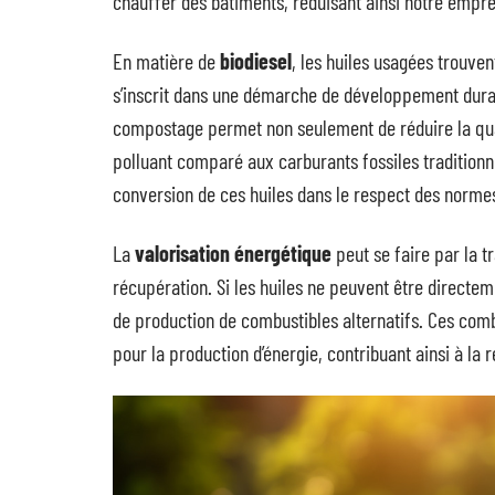
chauffer des bâtiments, réduisant ainsi notre empre
En matière de
biodiesel
, les huiles usagées trouve
s’inscrit dans une démarche de développement durab
compostage permet non seulement de réduire la quan
polluant comparé aux carburants fossiles traditionn
conversion de ces huiles dans le respect des norm
La
valorisation énergétique
peut se faire par la 
récupération. Si les huiles ne peuvent être directe
de production de combustibles alternatifs. Ces combus
pour la production d’énergie, contribuant ainsi à la r