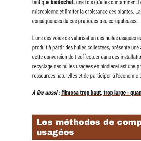
tant que
biodéchet
, une fois qu’elles contaminent l
microbienne et limiter la croissance des plantes. La b
conséquences de ces pratiques peu scrupuleuses.
L’une des voies de valorisation des huiles usagées e
produit à partir des huiles collectées, présente une al
cette conversion doit s’effectuer dans des installat
recyclage des huiles usagées en biodiesel est une pr
ressources naturelles et de participer à l’économie c
A lire aussi :
Mimosa trop haut, trop large : qua
Les méthodes de comp
usagées